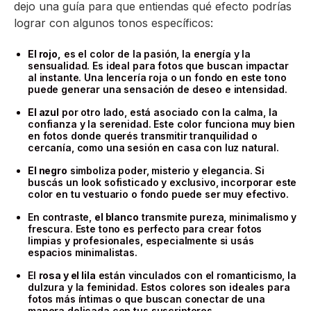
dejo una guía para que entiendas qué efecto podrías
lograr con algunos tonos específicos:
El rojo,
es el color de la pasión, la energía y la
sensualidad. Es ideal para fotos que buscan impactar
al instante. Una lencería roja o un fondo en este tono
puede generar una sensación de deseo e intensidad.
El azul
por otro lado, está asociado con la calma, la
confianza y la serenidad. Este color funciona muy bien
en fotos donde querés transmitir tranquilidad o
cercanía, como una sesión en casa con luz natural.
El negro
simboliza poder, misterio y elegancia. Si
buscás un look sofisticado y exclusivo, incorporar este
color en tu vestuario o fondo puede ser muy efectivo.
En contraste,
el blanco
transmite pureza, minimalismo y
frescura. Este tono es perfecto para crear fotos
limpias y profesionales, especialmente si usás
espacios minimalistas.
El
rosa y el lila
están vinculados con el romanticismo, la
dulzura y la feminidad. Estos colores son ideales para
fotos más íntimas o que buscan conectar de una
manera delicada con tus suscriptores.