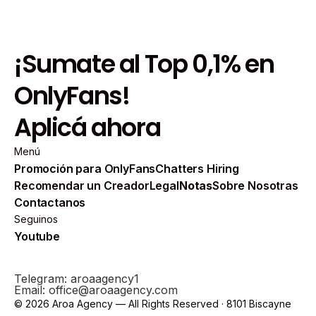
¡Sumate al Top 0,1% en
OnlyFans!
Aplicá ahora
Menú
Promoción para OnlyFans
Chatters Hiring
Recomendar un Creador
Legal
Notas
Sobre Nosotras
Contactanos
Seguinos
Youtube
Telegram: aroaagency1
Email: office@aroaagency.com
© 2026 Aroa Agency — All Rights Reserved · 8101 Biscayne