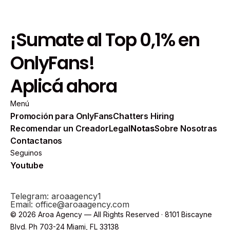
¡Sumate al Top 0,1% en
OnlyFans!
Aplicá ahora
Menú
Promoción para OnlyFans
Chatters Hiring
Recomendar un Creador
Legal
Notas
Sobre Nosotras
Contactanos
Seguinos
Youtube
Telegram: aroaagency1
Email: office@aroaagency.com
© 2026 Aroa Agency — All Rights Reserved · 8101 Biscayne
Blvd. Ph 703-24 Miami, FL 33138