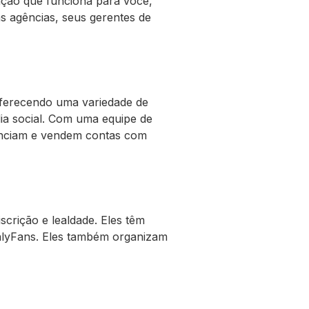
ação que funciona para você,
s agências, seus gerentes de
 oferecendo uma variedade de
dia social. Com uma equipe de
erenciam e vendem contas com
crição e lealdade. Eles têm
OnlyFans. Eles também organizam