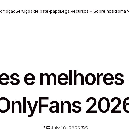
promoção
Serviços de bate-papo
Legal
Recursos
Sobre nós
Idioma
es e melhores
OnlyFans 202
July 10, 2026
5