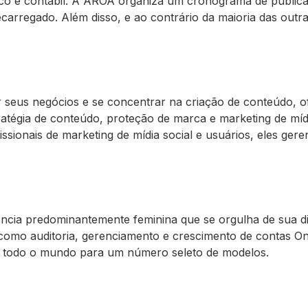
ico e contábil. A AROA organiza um cronograma de public
carregado. Além disso, e ao contrário da maioria das outra
car seus negócios e se concentrar na criação de conteúdo,
tratégia de conteúdo, proteção de marca e marketing de mí
issionais de marketing de mídia social e usuários, eles g
cia predominantemente feminina que se orgulha de sua dis
 como auditoria, gerenciamento e crescimento de contas 
m todo o mundo para um número seleto de modelos.