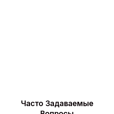
Ты станешь одной из них?
Подать заявку
сейчас
Часто Задаваемые
Вопросы