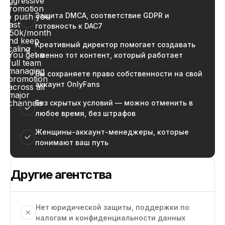
aggressive
promotion
Защита DMCA, соответствие GDPR и
to push you
past
готовность к DAC7
$50k/month
and keep
Креативный директор помогает создавать
scaling
You get a
именно тот контент, который работает
full team
managing
Вы сохраняете право собственности на свой
promotion
аккаунт OnlyFans
across all
major
channels
Без скрытых условий — можно отменить в
любое время, без штрафов
Женщины-аккаунт-менеджеры, которые
понимают ваш путь
Другие агентства
Нет юридической защиты, поддержки по
налогам и конфиденциальности данных